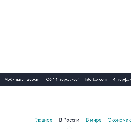
Мобильная версия
Об "Интерфаксе"
Interfax.com
Интерфак
Главное
В России
В мире
Экономик