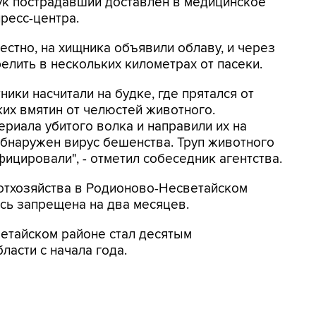
к пострадавший доставлен в медицинское
пресс-центра.
естно, на хищника объявили облаву, и через
елить в нескольких километрах от пасеки.
ики насчитали на будке, где прятался от
ких вмятин от челюстей животного.
риала убитого волка и направили их на
обнаружен вирус бешенства. Труп животного
ицировали", - отметил собеседник агентства.
хотхозяйства в Родионово-Несветайском
есь запрещена на два месяцев.
етайском районе стал десятым
ласти с начала года.