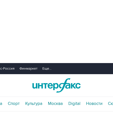
с-Россия
Финмаркет
Еще...
а
Спорт
Культура
Москва
Digital
Новости
С