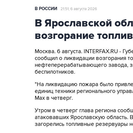
В РОССИИ
21:51, 6 августа 2026
В Ярославской об
возгорание топли
Москва. 6 августа. INTERFAX.RU - Г
сообщил о ликвидации возгорания т
нефтеперерабатывающего завода, з
беспилотников.
"На ликвидацию пожара было привлеч
единиц техники регионального управ
Мах в четверг.
Утром в четверг глава региона сооб
атаковавших Ярославскую область. 
загорелись топливные резервуары 