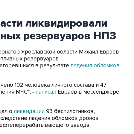
ласти ликвидировали
вных резервуаров НПЗ
убернатор Ярославской области Михаил Евраев
опливных резервуаров
агоревшихся в результате
падения обломков
ено 102 человека личного состава и 47
ления МЧС", -
написал
Евраев в мессенджере
щал о
ликвидации
93 беспилотников,
Вследствие падения обломков дронов
нефтеперерабатывающего завода.