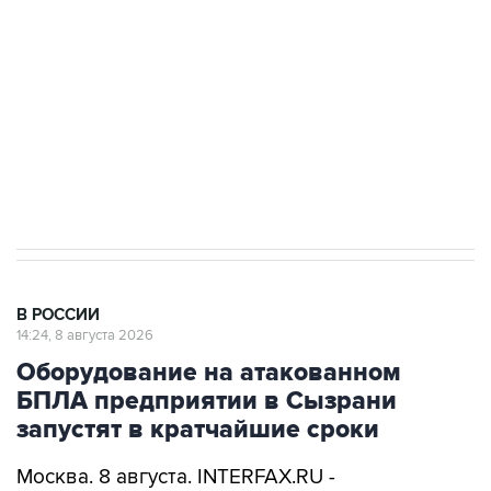
Беспилотные технологии и ИИ на службе у
электросетевых объектов и агрокомплексов
Социальная реклама, АНО «Национальные приоритеты».
ИНН 7725383515 Erid: F7NfYUJCUneVdwcydK6A
Кабмин РФ разрешил до 1 июля 2027 года
импорт, выпуск и обращение бензина Евро 2,
Евро 3, Евро 4
В РОССИИ
14:24, 8 августа 2026
Оборудование на атакованном
БПЛА предприятии в Сызрани
запустят в кратчайшие сроки
Москва. 8 августа. INTERFAX.RU -