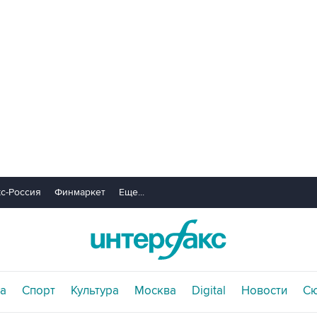
с-Россия
Финмаркет
Еще...
а
Спорт
Культура
Москва
Digital
Новости
С