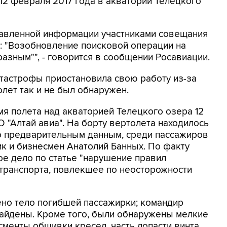
 12 февраля 2017 года в акватории Телецкого
ставленной информации участниками совещания
: "Возобновление поисковой операции на
азным"", - говорится в сообщении Росавиации.
тастрофы приостановила свою работу из-за
олет так и не был обнаружен.
я полета над акваторией Телецкого озера 12
"Алтай авиа". На борту вертолета находилось
По предварительным данным, среди пассажиров
к и бизнесмен Анатолий Банных. По факту
е дело по статье "нарушение правил
транспорта, повлекшее по неосторожности
ено тело погибшей пассажирки; командир
найдены. Кроме того, были обнаружены мелкие
менты обшивки кресел, часть лопасти винта,