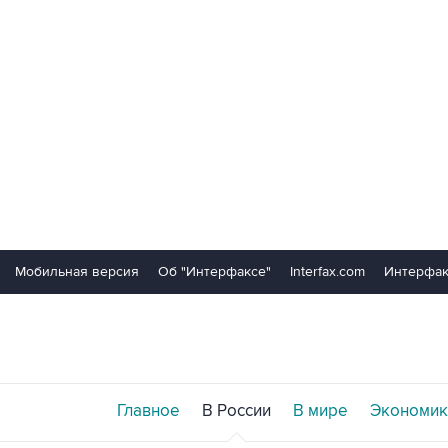
Мобильная версия
Об "Интерфаксе"
Interfax.com
Интерфак
Главное
В России
В мире
Экономик