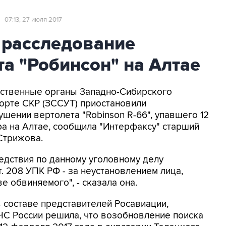
И
07:13, 27 июля 2017
 расследование
а "Робинсон" на Алтае
едственные органы Западно-Сибирского
орте СКР (ЗССУТ) приостановили
шении вертолета "Robinson R-66", упавшего 12
а на Алтае, сообщила "Интерфаксу" старший
Стрижова.
едствия по данному уголовному делу
ст. 208 УПК РФ - за неустановлением лица,
 обвиняемого", - сказала она.
в составе представителей Росавиации,
ЧС России решила, что возобновление поиска