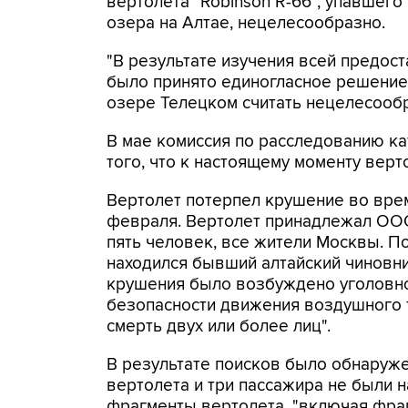
вертолета "Robinson R-66", упавшего
озера на Алтае, нецелесообразно.
"В результате изучения всей предо
было принято единогласное решение
озере Телецком считать нецелесообр
В мае комиссия по расследованию ка
того, что к настоящему моменту верт
Вертолет потерпел крушение во врем
февраля. Вертолет принадлежал ООО 
пять человек, все жители Москвы. 
находился бывший алтайский чиновни
крушения было возбуждено уголовно
безопасности движения воздушного 
смерть двух или более лиц".
В результате поисков было обнаруж
вертолета и три пассажира не были 
фрагменты вертолета, "включая фраг