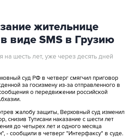
азание жительнице
 в виде SMS в Грузию
на шесть лет, уже через десять дней
рховный суд РФ в четверг смягчил приговор
жденной за госизмену из-за отправленного в
сообщения о передвижении российской
Абхазии.
отрев жалобу защиты, Верховный суд изменил
р, снизив Тутисани наказание с шести лет
ения до четырех лет и одного месяца
", - сообщили в четверг "Интерфаксу" в суде.