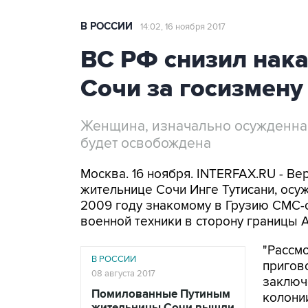
В РОССИИ
14:02, 16 ноября 2017
ВС РФ снизил нак
Сочи за госизмену
Женщина, изначально осужденная 
будет освобождена
Москва. 16 ноября. INTERFAX.RU - Ве
жительнице Сочи Инге Тутисани, осу
2009 году знакомому в Грузию СМС-
военной техники в сторону границы 
"Рассм
В РОССИИ
пригово
08 августа 2017
заключ
Помилованные Путиным
колонии