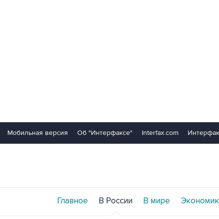
Мобильная версия
Об "Интерфаксе"
Interfax.com
Интерфак
Главное
В России
В мире
Экономик