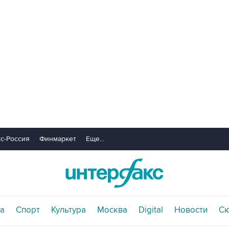
с-Россия
Финмаркет
Еще...
а
Спорт
Культура
Москва
Digital
Новости
С