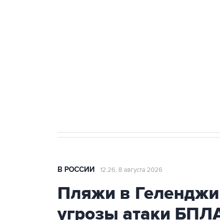
теракт на объекте Росгвардии
Беспилотные технологии и ИИ н
агрокомплексов
Социальная реклама, АНО «Национальные приоритеты».
И
Кабмин РФ разрешил до 1 июля 
бензина Евро 2, Евро 3, Евро 4
В РОССИИ
12:26, 8 августа 2026
Пляжи в Геленджи
угрозы атаки БПЛ