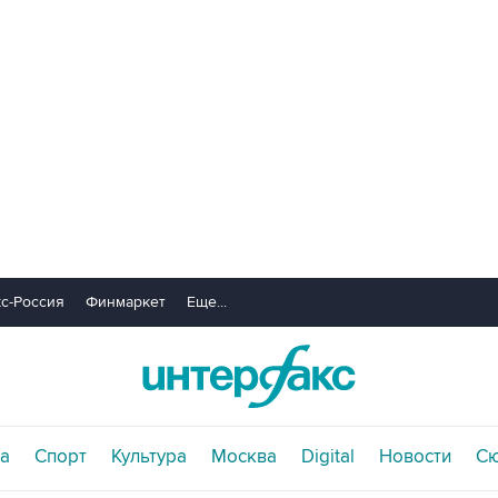
с-Россия
Финмаркет
Еще...
а
Спорт
Культура
Москва
Digital
Новости
С