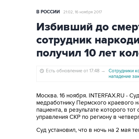
В РОССИИ
21:02, 16 ноября 2017
Избивший до смерт
сотрудник наркод
получил 10 лет ко
Есть обновление от 17:48
→
Сотрудники к
нападение за
Москва. 16 ноября. INTERFAX.RU - С
медработнику Пермского краевого н
пациента, в результате которого тот
управления СКР по региону в четверг
Суд установил, что в ночь на 2 мая 