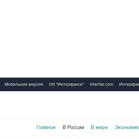
Мобильная версия
Об "Интерфаксе"
Interfax.com
Интерфак
Главное
В России
В мире
Экономик