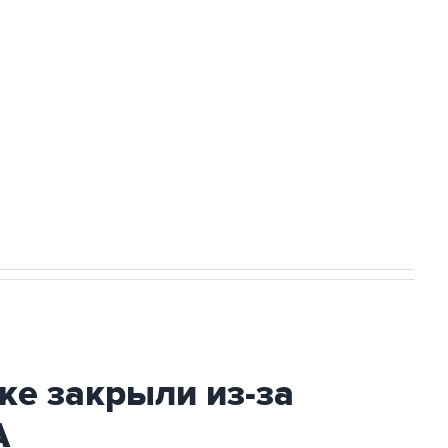
а службе у электросетевых объектов и
НН 7725383515 Erid: F7NfYUJCUneVdwcydK6A
2027 года импорт, выпуск и обращение
ке закрыли из-за
А