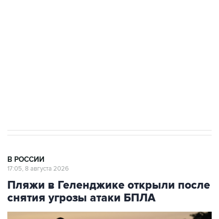
Беспилотные технологии и ИИ на службе у
электросетевых объектов и агрокомплексов
Социальная реклама, АНО «Национальные приоритеты».
ИНН 7725383515 Erid: F7NfYUJCUneVdwcydK6A
Кабмин РФ разрешил до 1 июля 2027 года
импорт, выпуск и обращение бензина Евро 2,
Евро 3, Евро 4
В РОССИИ
17:05, 8 августа 2026
Пляжи в Геленджике открыли после
снятия угрозы атаки БПЛА