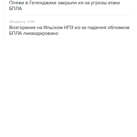
Пляжи в Геленджике закрыли из-за угрозы атаки
БПЛА
08 августа, 11:59
Возгорание на Ильском НПЗ из-за падения обломков
БПЛА ликвидировано
08 августа, 10:07
В Красноярском крае во время сплава по реке
пропала семья
08 августа, 09:22
Топливо в Севастополе в субботу поступит в продажу
на 13 АЗС сети "Атан"