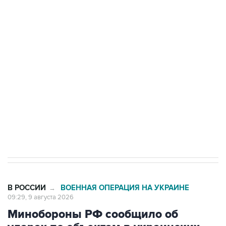
области подверглось атаке БПЛА
Беспилотные технологии и ИИ на службе у
электросетевых объектов и агрокомплексов
Социальная реклама, АНО «Национальные приоритеты».
ИНН 7725383515 Erid: F7NfYUJCUneVdwcydK6A
Кабмин РФ разрешил до 1 июля 2027 года
импорт, выпуск и обращение бензина Евро 2,
Евро 3, Евро 4
В РОССИИ
ВОЕННАЯ ОПЕРАЦИЯ НА УКРАИНЕ
→
09:29, 9 августа 2026
Минобороны РФ сообщило об
ударах по объектам в украинских
портах и в Одесской области