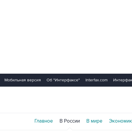
Мобильная версия
Об "Интерфаксе"
Interfax.com
Интерфак
Главное
В России
В мире
Экономик