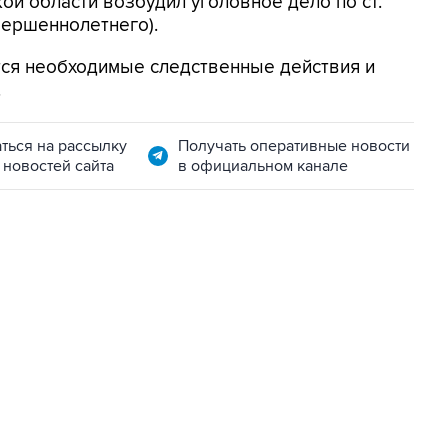
ой области возбудил уголовное дело по ст.
овершеннолетнего).
тся необходимые следственные действия и
.
ться на рассылку
Получать оперативные новости
 новостей сайта
в официальном канале