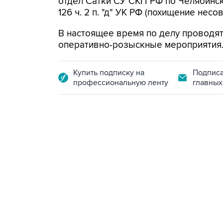
отдел Сатки СУ СКП РФ по Челябинск
126 ч. 2 п. "д" УК РФ (похищение нес
В настоящее время по делу проводя
оперативно-розыскные мероприятия
Купить подписку на
Подписа
профессиональную ленту
главных
18:40, 6 августа 2026