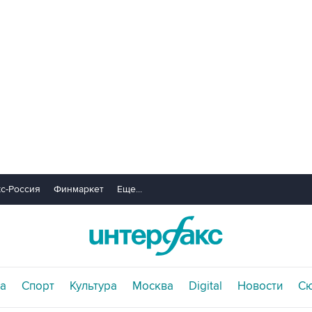
с-Россия
Финмаркет
Еще...
а
Спорт
Культура
Москва
Digital
Новости
С