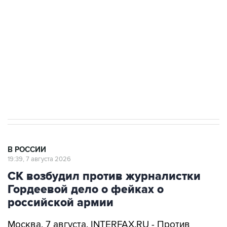
Беспилотные технологии и ИИ на службе у
электросетевых объектов и агрокомплексов
Социальная реклама, АНО «Национальные приоритеты».
ИНН 7725383515 Erid: F7NfYUJCUneVdwcydK6A
Аксенов сообщил о четвертом погибшем в
результате атаки ВСУ на Крым
В РОССИИ
19:39, 7 августа 2026
СК возбудил против журналистки
Гордеевой дело о фейках о
российской армии
Москва. 7 августа. INTERFAX.RU - Против