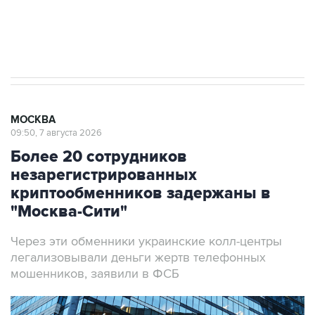
Аксенов сообщил о четвертом погибшем в
результате атаки ВСУ на Крым
МОСКВА
09:50, 7 августа 2026
Более 20 сотрудников
незарегистрированных
криптообменников задержаны в
"Москва-Сити"
Через эти обменники украинские колл-центры
легализовывали деньги жертв телефонных
мошенников, заявили в ФСБ