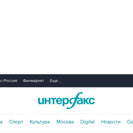
с-Россия
Финмаркет
Еще...
а
Спорт
Культура
Москва
Digital
Новости
С