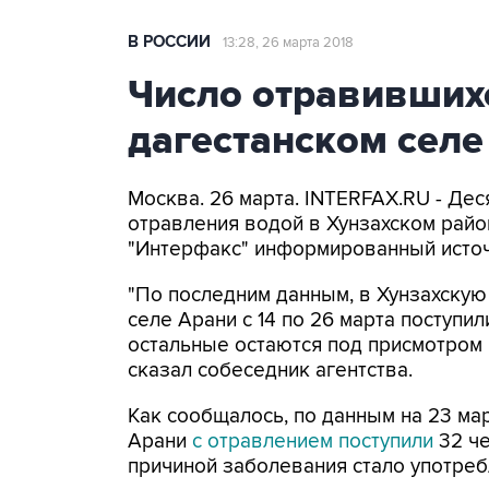
В РОССИИ
13:28, 26 марта 2018
Число отравивших
дагестанском селе
Москва. 26 марта. INTERFAX.RU - Де
отравления водой в Хунзахском райо
"Интерфакс" информированный источ
"По последним данным, в Хунзахскую
селе Арани с 14 по 26 марта поступи
остальные остаются под присмотром 
сказал собеседник агентства.
Как сообщалось, по данным на 23 мар
Арани
с отравлением поступили
32 че
причиной заболевания стало употре