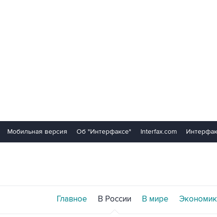
Мобильная версия
Об "Интерфаксе"
Interfax.com
Интерфак
Главное
В России
В мире
Экономик