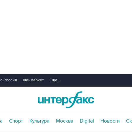
с-Россия
Финмаркет
Еще...
а
Спорт
Культура
Москва
Digital
Новости
С