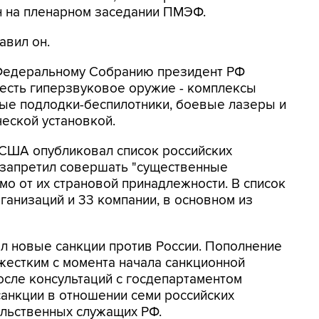
н на пленарном заседании ПМЭФ.
авил он.
и Федеральному Собранию президент РФ
и есть гиперзвуковое оружие - комплексы
рные подлодки-беспилотники, боевые лазеры и
ческой установкой.
 США опубликовал список российских
 запретил совершать "существенные
мо от их страновой принадлежности. В список
анизаций и 33 компании, в основном из
л новые санкции против России. Пополнение
 жестким с момента начала санкционной
осле консультаций с госдепартаментом
анкции в отношении семи российских
тельственных служащих РФ.