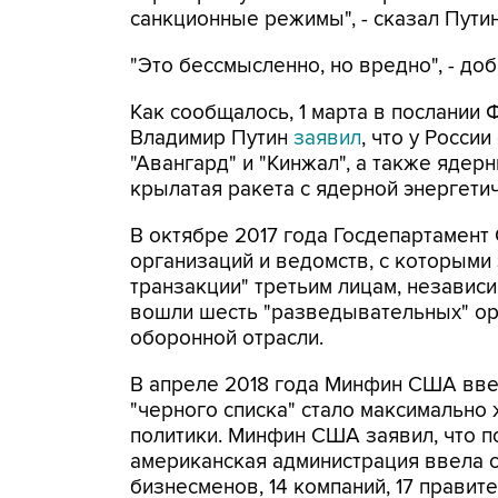
санкционные режимы", - сказал Пути
"Это бессмысленно, но вредно", - доб
Как сообщалось, 1 марта в послани
Владимир Путин
заявил
, что у Росси
"Авангард" и "Кинжал", а также яде
крылатая ракета с ядерной энергети
В октябре 2017 года Госдепартамент
организаций и ведомств, с которыми
транзакции" третьим лицам, независи
вошли шесть "разведывательных" орг
оборонной отрасли.
В апреле 2018 года Минфин США вве
"черного списка" стало максимально
политики. Минфин США заявил, что п
американская администрация ввела с
бизнесменов, 14 компаний, 17 прави