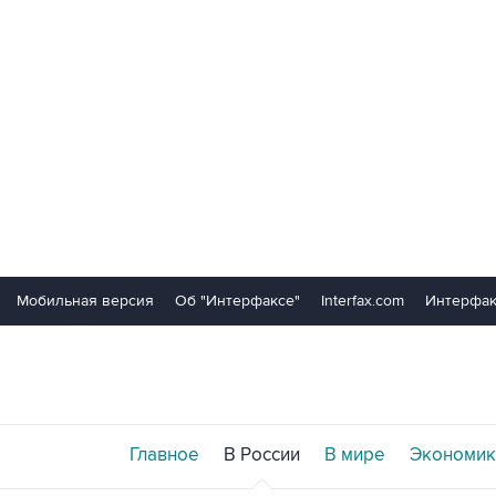
Мобильная версия
Об "Интерфаксе"
Interfax.com
Интерфак
Главное
В России
В мире
Экономик