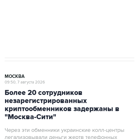
Социальная реклама, АНО «Национальные приоритеты».
ИНН 7725383515 Erid: F7NfYUJCUneVdTRF8PRs
Аксенов сообщил о четвертом погибшем в
результате атаки ВСУ на Крым
МОСКВА
09:50, 7 августа 2026
Более 20 сотрудников
незарегистрированных
криптообменников задержаны в
"Москва-Сити"
Через эти обменники украинские колл-центры
легализовывали деньги жертв телефонных
мошенников, заявили в ФСБ