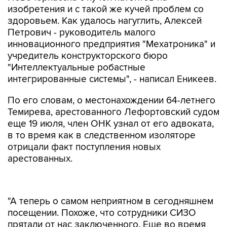
изобретения и с такой же кучей проблем со
здоровьем. Как удалось нагуглить, Алексей
Петрович - руководитель малого
инновационного предприятия "Мехатроника" и
учредитель конструкторского бюро
"Интеллектуальные робастные
интегрированные системы", - написал Еникеев.
По его словам, о местонахождении 64-летнего
Темирева, арестованного Лефортовский судом
еще 19 июля, член ОНК узнал от его адвоката,
в то время как в следственном изоляторе
отрицали факт поступления новых
арестованных.
"А теперь о самом неприятном в сегодняшнем
посещении. Похоже, что сотрудники СИЗО
прятали от нас заключенного. Еще во время
визита в субботу (21 июля) мы с Евой
Меркачевой (
зампредом ОНК - ИФ
)