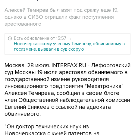
Алексей Темирев был взят под сражу еще 19,
однако в СИЗО отрицали факт поступления
арестованного
Есть обновление от 15:57
→
Новочеркасскому ученому Темиреву, обвиняемому в
госизмене, вызвали в суд скорую
Москва. 28 июля. INTERFAX.RU - Лефортовский
суд Москвы 19 июля арестовал обвиняемого в
государственной измене руководителя
инновационного предприятия "Мехатроника"
Алексея Темирева, сообщил в своем блоге
член Общественной наблюдательной комиссии
Евгений Еникеев с ссылкой на адвоката
обвиняемого.
"Он доктор технических наук из
Новочеркасска с кучей патентов на