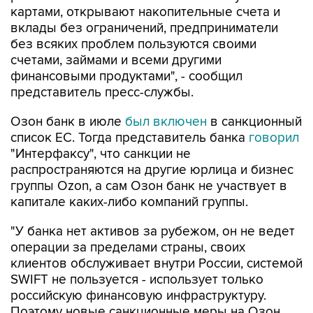
без всяких проблем пользуются своими
счетами, займами и всеми другими
финансовыми продуктами", - сообщил
представитель пресс-службы.
Озон банк в июле
был включен
в санкционный
список ЕС. Тогда представитель банка
говорил
"Интерфаксу", что санкции не
распространяются на другие юрлица и бизнес
группы Ozon, а сам Озон банк не участвует в
капитале каких-либо компаний группы.
"У банка нет активов за рубежом, он не ведет
операции за пределами страны, своих
клиентов обслуживает внутри России, системой
SWIFT не пользуется - использует только
российскую финансовую инфраструктуру.
Поэтому новые санкционные меры на Озон
банк не повлияют", - отмечали в кредитной