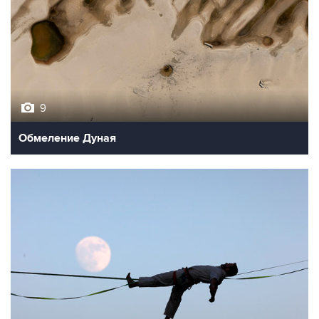
9
Обмеление Дуная
10