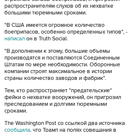
большими тюремными сроками.
"В США имеется огромное количество
боеприпасов, особенно определенных типов", -
написал
он в Truth Social.
"В дополнении к этому, большие объемы
производятся и поставляются Соединенным
Штатам по мере необходимости. Оборонные
компании строят максимальное в истории
страны количество заводов и фабрик".
Тем, кто распространяет "предательские"
фейки о нехватке вооружений, он пригрозил
преследованием и долгими тюремными
сроками.
The Washington Post со ссылкой два источника
сообщила
, что Трамп на полях совещания в
Кэмп-Дэвиде 31 июля затребовал у военного
министра Пита Хегсета объяснений из-за