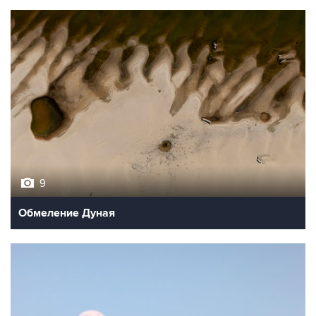
9
Обмеление Дуная