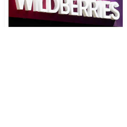
ХРОНИКИ СОБЫТИЙ
❮
❯