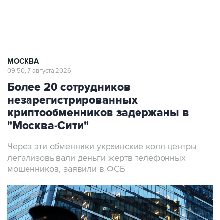
результате атаки ВСУ на Крым
МОСКВА
09:50, 7 августа 2026
Более 20 сотрудников
незарегистрированных
криптообменников задержаны в
"Москва-Сити"
Через эти обменники украинские колл-центры
легализовывали деньги жертв телефонных
мошенников, заявили в ФСБ