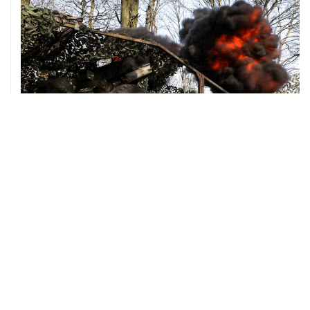
ХРОНИКИ СОБЫТИЙ
❮
❯