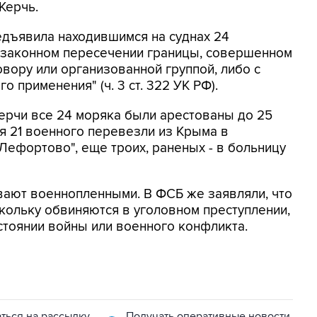
Керчь.
едъявила находившимся на суднах 24
езаконном пересечении границы, совершенном
вору или организованной группой, либо с
о применения" (ч. 3 ст. 322 УК РФ).
рчи все 24 моряка были арестованы до 25
ря 21 военного перевезли из Крыма в
Лефортово", еще троих, раненых - в больницу
ают военнопленными. В ФСБ же заявляли, что
скольку обвиняются в уголовном преступлении,
остоянии войны или военного конфликта.
ться на рассылку
Получать оперативные новости