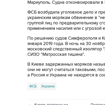
Мариуполь. Судна отконвоировали в 
ФСБ возбудила уголовное дело и пр
украинским морякам обвинение в "н
группой лиц по предварительному сго
применением насилия или с угрозой ег
По решению судов Симферополя и Ке
января 2019 года. В ночь на 30 нояб
московский следственный изолятор "
СИЗО "Матросская тишина".
В Киеве задержанных моряков назыв
они не могут считаться таковыми, по
а Россия и Украина не находятся в с
ФСБ
Украина
Купить подписку на
Подписа