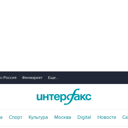
с-Россия
Финмаркет
Еще...
а
Спорт
Культура
Москва
Digital
Новости
С