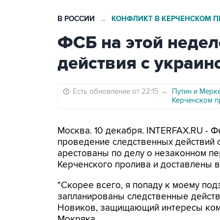
В РОССИИ
КОНФЛИКТ В КЕРЧЕНСКОМ П
→
ФСБ на этой недел
действия с украи
Есть обновление от 22:15
→
Путин и Мерк
Керченском п
Москва. 10 декабря. INTERFAX.RU - 
проведение следственных действий 
арестованы по делу о незаконном пе
Керченского пролива и доставлены в
"Скорее всего, я попаду к моему под
запланированы следственные действи
Новиков, защищающий интересы ком
Мокряка.