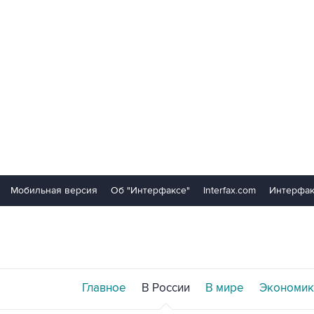
Мобильная версия
Об "Интерфаксе"
Interfax.com
Интерфак
Главное
В России
В мире
Экономик