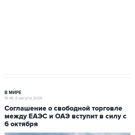
одних руках все службы тыла Минобороны
Как российские медицинские технологии
выходят на мировые рынки
Социальная реклама, АНО «Национальные приоритеты».
ИНН 7725383515 Erid: F7NfYUJCUneVdTRF8PRs
Трамп заявил, что переговоры с Ираном
начнутся в понедельник
В МИРЕ
16:46, 6 августа 2026
Соглашение о свободной торговле
между ЕАЭС и ОАЭ вступит в силу с
6 октября