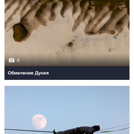
9
Обмеление Дуная