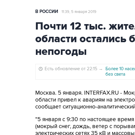
В РОССИИ
11:39, 5 января 2019
Почти 12 тыс. жит
области остались б
непогоды
Есть обновление от 22:15
→
Более 10 насе
без света
Москва. 5 января. INTERFAX.RU - Мо
области привел к авариям на электр
сообщает ситуационно-аналитический
"5 января с 9:30 по настоящее врем
(мокрый снег, дождь, ветер с порыва
электрических сетях 35 кВ и массов