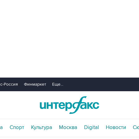
с-Россия
Финмаркет
Еще...
а
Спорт
Культура
Москва
Digital
Новости
С