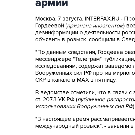
армии
Москва. 7 августа. INTERFAX.RU - П
Гордеевой (
признана иноагентом
) во
дезинформации о деятельности росси
объявить в розыск, сообщили в След
"По данным следствия, Гордеева раз
мессенджере "Телеграм" публикации,
исследованиям, содержат заведомо
Вооруженных сил РФ против мирного 
СКР в канале в MAX в пятницу.
В ведомстве отметили, что в связи с 
ст. 207.3 УК РФ (
публичное распрост
использовании Вооруженных сил РФ
)
"В настоящее время рассматриваетс
международный розыск", - заявили в