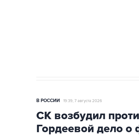
Беспилотные технологии и ИИ н
агрокомплексов
Социальная реклама, АНО «Национальные приоритеты».
И
Кабмин РФ разрешил до 1 июля 
бензина Евро 2, Евро 3, Евро 4
В РОССИИ
19:39, 7 августа 2026
СК возбудил прот
Гордеевой дело о 