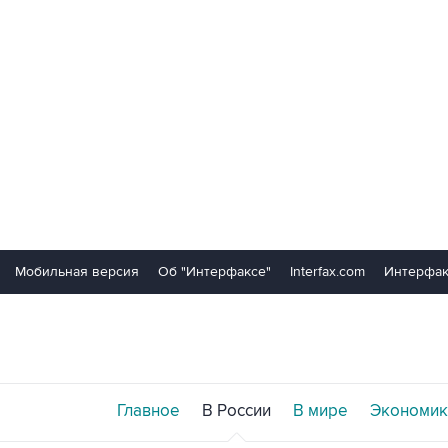
Мобильная версия
Об "Интерфаксе"
Interfax.com
Интерфак
Главное
В России
В мире
Экономик