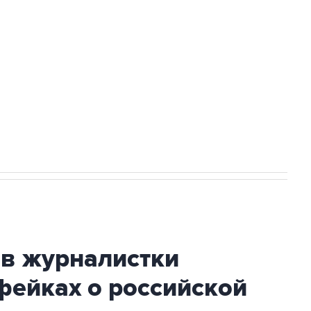
а службе у электросетевых объектов и
НН 7725383515 Erid: F7NfYUJCUneVdwcydK6A
2027 года импорт, выпуск и обращение
ив журналистки
фейках о российской