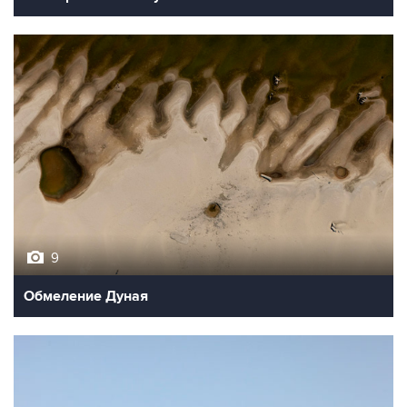
9
Обмеление Дуная