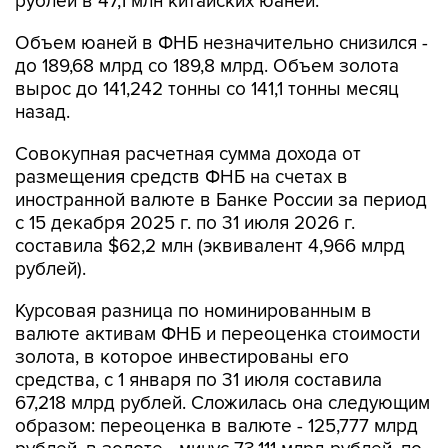
Объем юаней в ФНБ незначительно снизился -
до 189,68 млрд со 189,8 млрд. Объем золота
вырос до 141,242 тонны со 141,1 тонны месяц
назад.
Совокупная расчетная сумма дохода от
размещения средств ФНБ на счетах в
иностранной валюте в Банке России за период
с 15 декабря 2025 г. по 31 июля 2026 г.
составила $62,2 млн (эквивалент 4,966 млрд
рублей).
Курсовая разница по номинированным в
валюте активам ФНБ и переоценка стоимости
золота, в которое инвестированы его
средства, с 1 января по 31 июля составила
67,218 млрд рублей. Сложилась она следующим
образом: переоценка в валюте - 125,777 млрд
рублей, в золоте - минус 73,111 млрд рублей, по
евробондам Украины - 4,892 млрд рублей, по