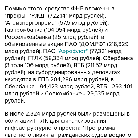
"префы" "РЖД" (722,141 млрд рублей),
"Атомэнергопрома" (57,5 млрд рублей),
Газпромбанка (194,954 млрд рублей) и
Россельхозбанка (25 млрд рублей), в
обыкновенные акции ПАО "ДОМ.РФ" (218,329
млрд рублей), ПАО
"Аэрофлот"
(77,321 млрд
рублей), ГТЛК (58,334 млрд рублей), Сбербанка
(3 трлн 106 млрд рублей), ВТБ (211,52 млрд
рублей), на субординированных депозитах
находятся в ГПБ 204,286 млрд рублей, в
Сбербанке - 94,423 млрд рублей, ВТБ - 293,401
млрд рублей и Совкомбанке - 29,635 млрд
рублей.
В июле 2,324 млрд рублей были размещены в
облигации ГТЛК для финансирования
инфраструктурного проекта "Программа
льготного лизинга гражданских судов водного
транспорта", 773,9 млн рублей - на депозите в
ВЭБ.РФ для финансирования проекта по