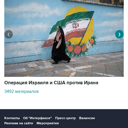
❮
❯
В
Операция Израиля и США против Ирана
1
3492 материалов
Контакты
Об "Интерфаксе"
Пресс-центр
Вакансии
Реклама на сайте
Мероприятия