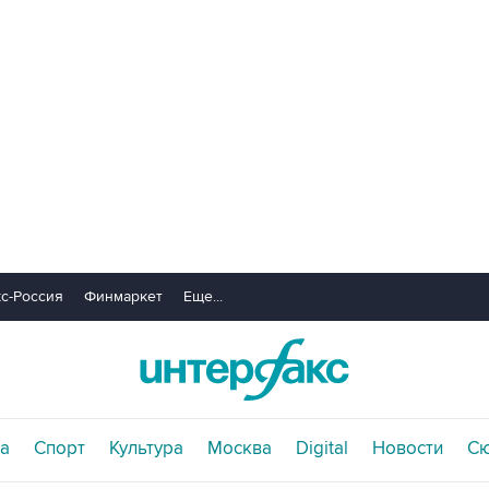
с-Россия
Финмаркет
Еще...
а
Спорт
Культура
Москва
Digital
Новости
С