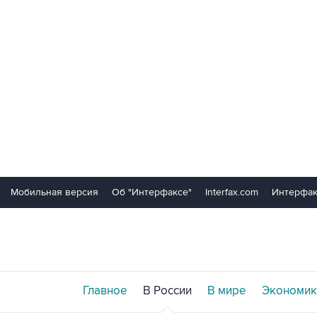
Мобильная версия
Об "Интерфаксе"
Interfax.com
Интерфак
Главное
В России
В мире
Экономик