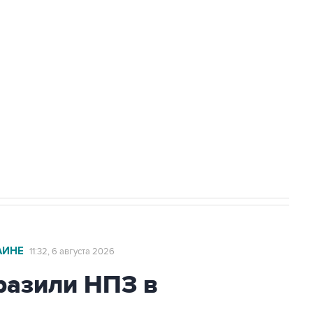
доточить в одних руках все службы
ехнологии выходят на мировые рынки
НН 7725383515 Erid: F7NfYUJCUneVdTRF8PRs
с Ираном начнутся в понедельник
АИНЕ
11:32, 6 августа 2026
азили НПЗ в