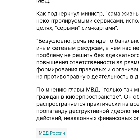
МВД.
Как подчеркнул министр, "сама жизнь
неконтролируемыми сервисами, испо
целях, "серыми" сим-картами".
"Безусловно, речь не идет о банальн
иным сетевым ресурсам, в чем нас н
проблему не решить без адекватного
повышения ответственности за разм
формирования правовых и организац
на противоправную деятельность в да
По мнению главы МВД, "только так 
граждан в киберпространстве". Он об
распространяется практически на вс
пропаганду деструктивной идеологи
действий, незаконных финансовых о
МВД России