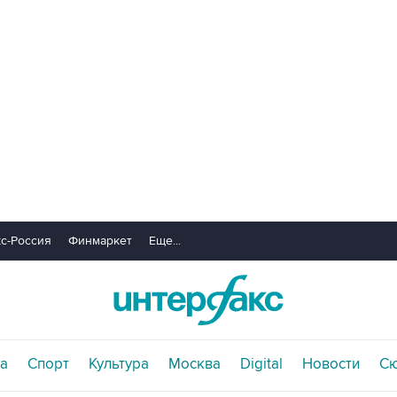
с-Россия
Финмаркет
Еще...
а
Спорт
Культура
Москва
Digital
Новости
С