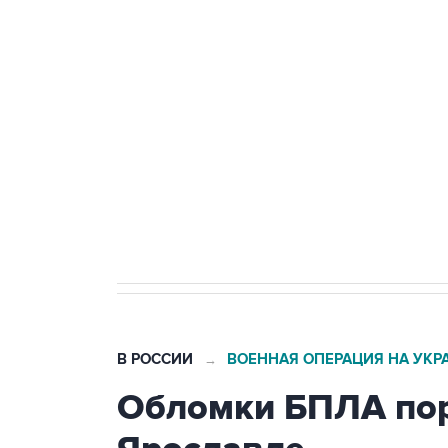
Путин сообщил о решении сосре
тыла Минобороны
Как российские медицинские т
Социальная реклама, АНО «Национальные приоритеты».
И
Трамп заявил, что переговоры 
В РОССИИ
ВОЕННАЯ ОПЕРАЦИЯ НА УКР
→
Обломки БПЛА пор