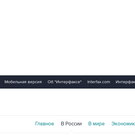
Мобильная версия
Об "Интерфаксе"
Interfax.com
Интерфак
Главное
В России
В мире
Экономик