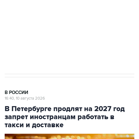
Беспилотные технологии и ИИ на службе у
электросетевых объектов и агрокомплексов
Социальная реклама, АНО «Национальные приоритеты».
ИНН 7725383515 Erid: F7NfYUJCUneVdwcydK6A
Путин вывел "Шереметьево" из
стратегического списка с целью снять
препятствие для приватизации
В РОССИИ
16:40, 10 августа 2026
В Петербурге продлят на 2027 год
запрет иностранцам работать в
такси и доставке