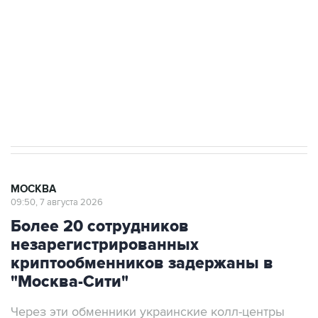
Беспилотные технологии и ИИ на службе у
электросетевых объектов и агрокомплексов
Социальная реклама, АНО «Национальные приоритеты».
ИНН 7725383515 Erid: F7NfYUJCUneVdwcydK6A
Аксенов сообщил о четвертом погибшем в
результате атаки ВСУ на Крым
МОСКВА
09:50, 7 августа 2026
Более 20 сотрудников
незарегистрированных
криптообменников задержаны в
"Москва-Сити"
Через эти обменники украинские колл-центры