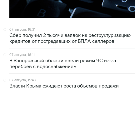
07 августа, 16:31
Сбер получил 2 тысячи заявок на реструктуризацию
кредитов от пострадавших от БПЛА селлеров
07 августа, 16:11
В Запорожской области ввели режим ЧС из-за
перебоев с водоснабжением
07 августа, 15:43
Власти Крыма ожидают роста объемов продажи
бензина со следующей недели
07 августа, 15:17
ВС рассмотрит 10 августа иск об отмене регистрации
списка кандидатов от "Яблока" на выборы в ГД
07 августа, 14:37
Саудовская Аравия, Турция и Пакистан подписали