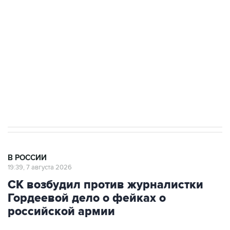
Беспилотные технологии и ИИ на службе у
электросетевых объектов и агрокомплексов
Социальная реклама, АНО «Национальные приоритеты».
ИНН 7725383515 Erid: F7NfYUJCUneVdwcydK6A
Путин вывел "Шереметьево" из
стратегического списка с целью снять
препятствие для приватизации
В РОССИИ
19:39, 7 августа 2026
СК возбудил против журналистки
Гордеевой дело о фейках о
российской армии