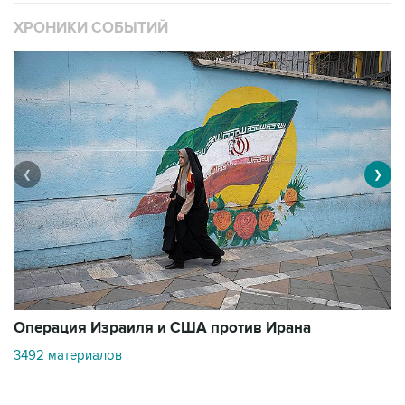
ХРОНИКИ СОБЫТИЙ
❮
❯
В
Операция Израиля и США против Ирана
11
3492 материалов