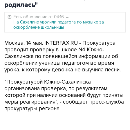
родилась"
Есть обновление от 04:16
→
На Сахалине уволили педагога по музыке за
оскорбление школьницы
Москва. 14 мая. INTERFAX.RU - Прокуратура
проводит проверку в школе N4 Южно-
Сахалинска по появившейся информации об
оскорблении ученицы педагогом во время
урока, к которому девочка не выучила песни.
"Прокуратурой Южно-Сахалинска
организована проверка, по результатам
которой при наличии оснований будут приняты
меры реагирования", - сообщает пресс-служба
прокуратуры региона.
В местных СМИ
опубликована
аудиозапись,
сделанная 14 мая на уроке музыки в этой