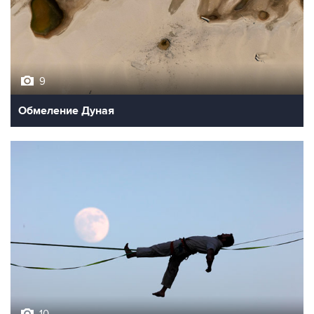
9
Обмеление Дуная
10