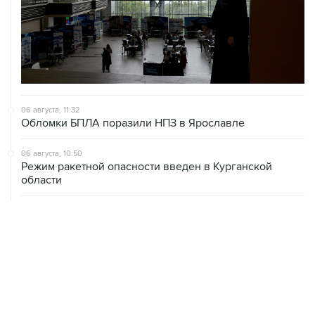
06 августа, 11:32
Обломки БПЛА поразили НПЗ в Ярославле
06 августа, 10:50
Режим ракетной опасности введен в Курганской
области
06 августа, 09:59
Количество сбитых на подлете к Москве БПЛА
выросло до восьми
06 августа, 09:49
ФСБ сообщила о задержании в Приморье подростков,
готовивших теракт на объекте Росгвардии
06 августа, 09:04
Минобороны сообщило о нейтрализации за ночь 605