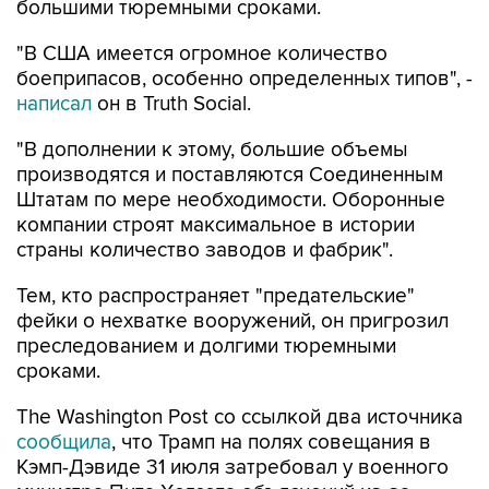
"В США имеется огромное количество
боеприпасов, особенно определенных типов", -
написал
он в Truth Social.
"В дополнении к этому, большие объемы
производятся и поставляются Соединенным
Штатам по мере необходимости. Оборонные
компании строят максимальное в истории
страны количество заводов и фабрик".
Тем, кто распространяет "предательские"
фейки о нехватке вооружений, он пригрозил
преследованием и долгими тюремными
сроками.
The Washington Post со ссылкой два источника
сообщила
, что Трамп на полях совещания в
Кэмп-Дэвиде 31 июля затребовал у военного
министра Пита Хегсета объяснений из-за
истощения запасов ракет на фоне конфликта с