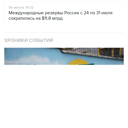
Международные резервы России с 24 по 31 июля
сократились на $11,8 млрд
ХРОНИКИ СОБЫТИЙ
❮
❯
В
Операция Израиля и США против Ирана
1