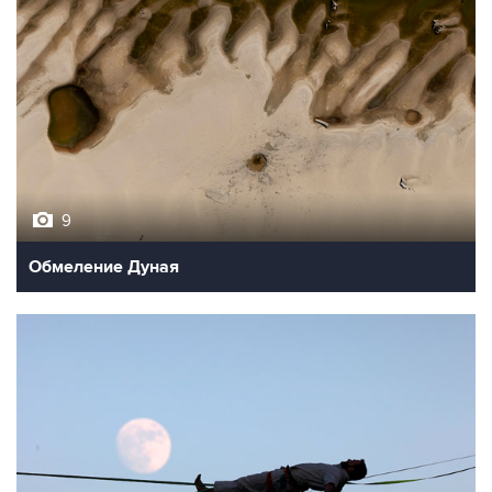
9
Обмеление Дуная