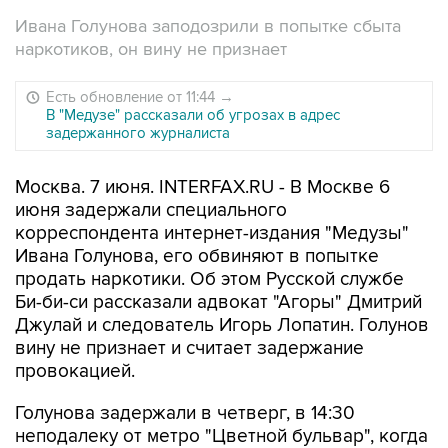
Ивана Голунова заподозрили в попытке сбыта
наркотиков, он вину не признает
Есть обновление от 11:44
→
В "Медузе" рассказали об угрозах в адрес
задержанного журналиста
Москва. 7 июня. INTERFAX.RU - В Москве 6
июня задержали специального
корреспондента интернет-издания "Медузы"
Ивана Голунова, его обвиняют в попытке
продать наркотики. Об этом Русской службе
Би-би-си рассказали адвокат "Агоры" Дмитрий
Джулай и следователь Игорь Лопатин. Голунов
вину не признает и считает задержание
провокацией.
Голунова задержали в четверг, в 14:30
неподалеку от метро "Цветной бульвар", когда