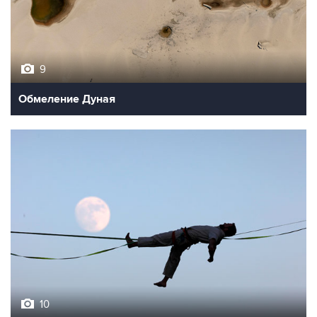
9
Обмеление Дуная
10