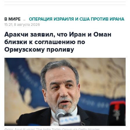
В МИРЕ
ОПЕРАЦИЯ ИЗРАИЛЯ И США ПРОТИВ ИРАНА
→
15:21, 8 августа 2026
Аракчи заявил, что Иран и Оман
близки к соглашению по
Ормузскому проливу
Фото: Arun Kumar/ The India Today Group via Getty Images
Москва. 8 августа. INTERFAX.RU - Тегеран и