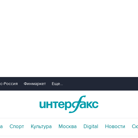
с-Россия
Финмаркет
Еще...
а
Спорт
Культура
Москва
Digital
Новости
С