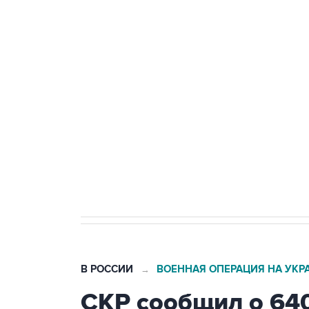
Удмуртии
Путин сообщил о решении сосре
тыла Минобороны
Как российские медицинские т
Социальная реклама, АНО «Национальные приоритеты».
И
Трамп заявил, что переговоры 
В РОССИИ
ВОЕННАЯ ОПЕРАЦИЯ НА УКР
→
СКР сообщил о 64