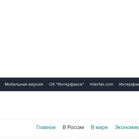
Мобильная версия
Об "Интерфаксе"
Interfax.com
Интерфак
Главное
В России
В мире
Экономик