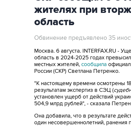
жителях при втор
область
Обвинение предъявлено 35 ино
Москва. 6 августа. INTERFAX.RU - Ущ
область в 2024-2025 годах превысил 
местных жителей,
сообщила
официал
России (СКР) Светлана Петренко.
"К настоящему времени осмотрены 18
результатам экспертиз в СЭЦ (
судебн
установлен ущерб от действий укра
504,9 млрд рублей", - сказала Петре
Она добавила, что в результате дейс
один несовершеннолетний, ранения по