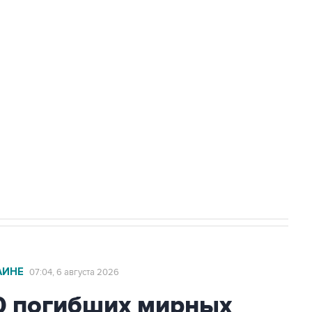
доточить в одних руках все службы
ехнологии выходят на мировые рынки
НН 7725383515 Erid: F7NfYUJCUneVdTRF8PRs
с Ираном начнутся в понедельник
АИНЕ
07:04, 6 августа 2026
0 погибших мирных