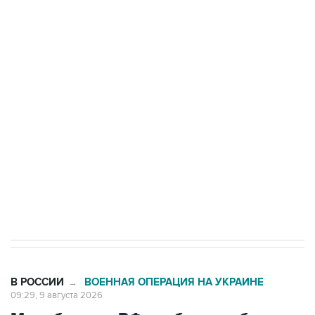
Промышленное предприятие в Самарской
области подверглось атаке БПЛА
Беспилотные технологии и ИИ на службе у
электросетевых объектов и агрокомплексов
Социальная реклама, АНО «Национальные приоритеты».
ИНН 7725383515 Erid: F7NfYUJCUneVdwcydK6A
Кабмин РФ разрешил до 1 июля 2027 года
импорт, выпуск и обращение бензина Евро 2,
Евро 3, Евро 4
В РОССИИ
ВОЕННАЯ ОПЕРАЦИЯ НА УКРАИНЕ
→
09:29, 9 августа 2026