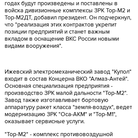
годах будут произведены и поставлены в
войска дивизионные комплексы ЗРК Тор-М2 и
Тор-М2ДТ, добавил президент. Он подчеркнул,
что "реализация этих контрактов укрепит
позиции предприятий и станет важным
вкладом в оснащение ВКС России новыми
видами вооружения".
Ижевский электромеханический завод "Купол"
входит в состав Концерна ВКО "Алмаз-Антей".
Основная специализация предприятия -
производство ЗРК малой дальности "Тор-М2".
Завод также изготавливает бортовую
аппаратуру ракет класса "земля-воздух", ведет
модернизацию ЗРК "Оса-АКМ" и "Тор-М1",
оказывает сервисные услуги.
"Тор-М2" - комплекс противовоздушной
обороны ближнего действия. Стоит на
вооружении Сухопутных войск РФ (войсковая