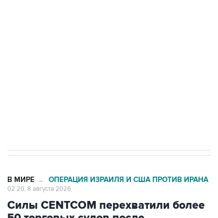
подростков, готовивших теракт на объекте
Росгвардии
Беспилотные технологии и ИИ на службе у
электросетевых объектов и агрокомплексов
Социальная реклама, АНО «Национальные приоритеты».
ИНН 7725383515 Erid: F7NfYUJCUneVdwcydK6A
Кабмин РФ разрешил до 1 июля 2027 года
импорт, выпуск и обращение бензина Евро 2,
Евро 3, Евро 4
В МИРЕ
ОПЕРАЦИЯ ИЗРАИЛЯ И США ПРОТИВ ИРАНА
→
02:20, 8 августа 2026
Силы CENTCOM перехватили более