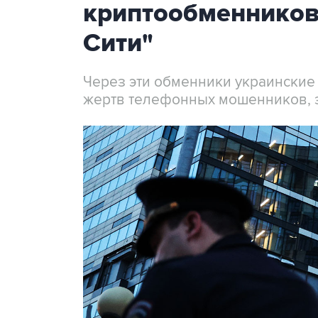
криптообменников
Сити"
Через эти обменники украинские
жертв телефонных мошенников, 