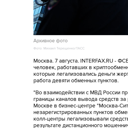
Архивное фото
Фото: Михаил Терещенко/ТАСС
Москва. 7 августа. INTERFAX.RU - Ф
человек, работавших в криптообменн
которые легализовались деньги же
работа девяти обменных пунктов.
"Во взаимодействии с МВД России п
границы каналов вывода средств за
Москве в бизнес-центре "Москва-Си
незарегистрированных пунктов обме
колл-центры легализовывали средств
результате дистанционного мошеннич