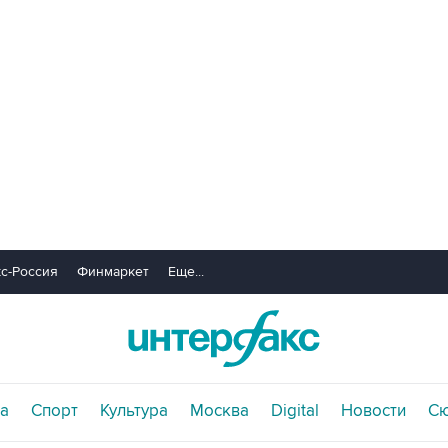
с-Россия
Финмаркет
Еще...
а
Спорт
Культура
Москва
Digital
Новости
С