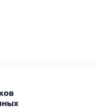
а службе у электросетевых объектов и
НН 7725383515 Erid: F7NfYUJCUneVdwcydK6A
огибшем в результате атаки ВСУ на
ков
нных