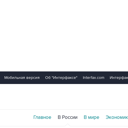
Мобильная версия
Об "Интерфаксе"
Interfax.com
Интерфак
Главное
В России
В мире
Экономик