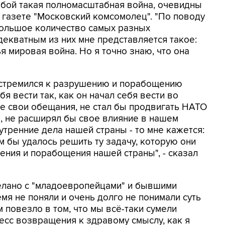
обой такая полномасштабная война, очевидны
ю
газете "Московский комсомолец". "По поводу
большое количество самых разных
екватным из них мне представляется такое:
ья мировая война. Но я точно знаю, что она
д стремился к разрушению и порабощению
я вести так, как он начал себя вести во
е свои обещания, не стал бы продвигать НАТО
, не расширял бы свое влияние в нашем
утренние дела нашей страны - то мне кажется:
м бы удалось решить ту задачу, которую они
ения и порабощения нашей страны", - сказал
делано с "младоевропейцами" и бывшими
мя не поняли и очень долго не понимали суть
м повезло в том, что мы всё-таки сумели
есс возвращения к здравому смыслу, как я