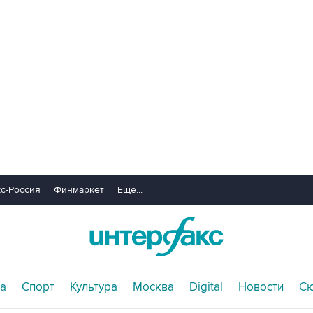
с-Россия
Финмаркет
Еще...
а
Спорт
Культура
Москва
Digital
Новости
С