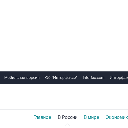
Мобильная версия
Об "Интерфаксе"
Interfax.com
Интерфак
Главное
В России
В мире
Экономик