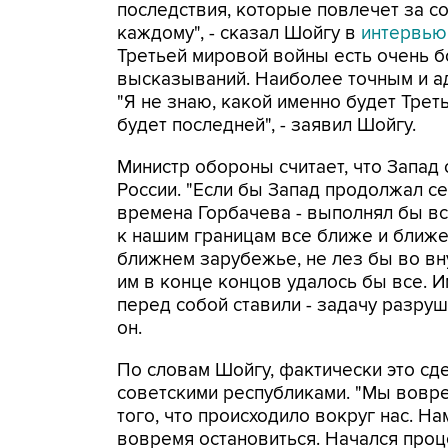
последствия, которые повлечет за с
каждому", - сказал Шойгу в
интервь
Третьей мировой войны есть очень 
высказываний. Наиболее точным и ад
"Я не знаю, какой именно будет Трет
будет последней", - заявил Шойгу.
Министр обороны считает, что Запа
России. "Если бы Запад продолжал себ
времена Горбачева - выполнял бы вс
к нашим границам все ближе и ближе
ближнем зарубежье, не лез бы во вн
им в конце концов удалось бы все. И
перед собой ставили - задачу разруш
он.
По словам Шойгу, фактически это с
советскими республиками. "Мы вовре
того, что происходило вокруг нас. На
вовремя остановиться. Начался проц