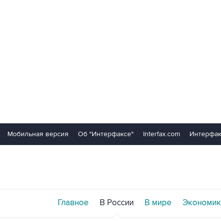
Мобильная версия
Об "Интерфаксе"
Interfax.com
Интерфак
Главное
В России
В мире
Экономик