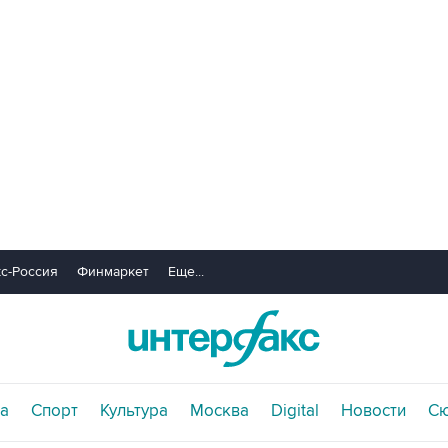
с-Россия
Финмаркет
Еще...
а
Спорт
Культура
Москва
Digital
Новости
С