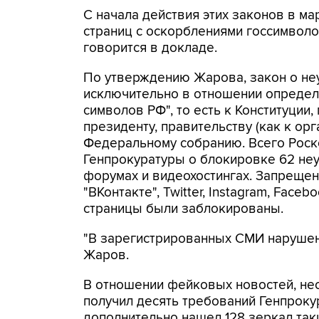
С начала действия этих законов в ма
страниц с оскорблениями госсимволо
говорится в докладе.
По утверждению Жарова, закон о не
исключительно в отношении определ
символов РФ", то есть к Конституции,
президенту, правительству (как к орг
Федеральному собранию. Всего Роск
Генпрокуратуры о блокировке 62 неу
форумах и видеохостингах. Запреще
"ВКонтакте", Twitter, Instagram, Fac
страницы были заблокированы.
"В зарегистрированных СМИ нарушени
Жаров.
В отношении фейковых новостей, не
получил десять требований Генпрокур
дополнительно нашел 128 зеркал так