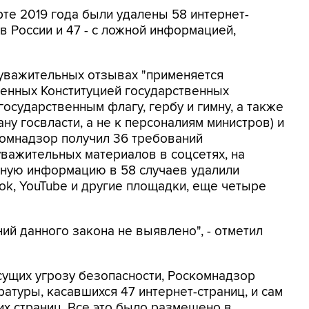
рте 2019 года были удалены 58 интернет-
в России и 47 - с ложной информацией,
уважительных отзывах "применяется
енных Конституцией государственных
 государственным флагу, гербу и гимну, а также
ану госвласти, а не к персоналиям министров) и
омнадзор получил 36 требований
важительных материалов в соцсетях, на
нную информацию в 58 случаев удалили
ebook, YouTube и другие площадки, еще четыре
й данного закона не выявлено", - отметил
сущих угрозу безопасности, Роскомнадзор
атуры, касавшихся 47 интернет-страниц, и сам
их страниц. Все это было размещено в