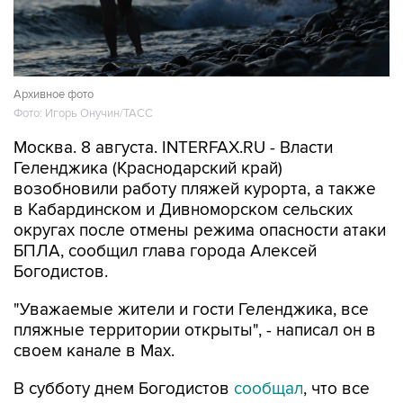
Архивное фото
Фото: Игорь Онучин/ТАСС
Москва. 8 августа. INTERFAX.RU - Власти
Геленджика (Краснодарский край)
возобновили работу пляжей курорта, а также
в Кабардинском и Дивноморском сельских
округах после отмены режима опасности атаки
БПЛА, сообщил глава города Алексей
Богодистов.
"Уважаемые жители и гости Геленджика, все
пляжные территории открыты", - написал он в
своем канале в Max.
В субботу днем Богодистов
сообщал
, что все
пляжи в Геленджике, Кабардинском и
Дивноморском сельских округах закрыты в