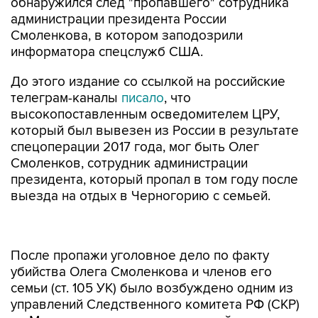
обнаружился след "пропавшего" сотрудника
администрации президента России
Смоленкова, в котором заподозрили
информатора спецслужб США.
До этого издание со ссылкой на российские
телеграм-каналы
писало
, что
высокопоставленным осведомителем ЦРУ,
который был вывезен из России в результате
спецоперации 2017 года, мог быть Олег
Смоленков, сотрудник администрации
президента, который пропал в том году после
выезда на отдых в Черногорию с семьей.
После пропажи уголовное дело по факту
убийства Олега Смоленкова и членов его
семьи (ст. 105 УК) было возбуждено одним из
управлений Следственного комитета РФ (СКР)
по Москве после соответствующей проверки,
уточняет "Ъ" со ссылкой на источники в