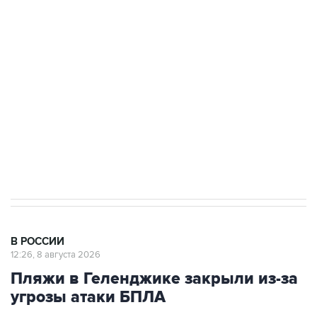
Росгвардии
Беспилотные технологии и ИИ на службе у
электросетевых объектов и агрокомплексов
Социальная реклама, АНО «Национальные приоритеты».
ИНН 7725383515 Erid: F7NfYUJCUneVdwcydK6A
Кабмин РФ разрешил до 1 июля 2027 года
импорт, выпуск и обращение бензина Евро 2,
Евро 3, Евро 4
В РОССИИ
12:26, 8 августа 2026
Пляжи в Геленджике закрыли из-за
угрозы атаки БПЛА