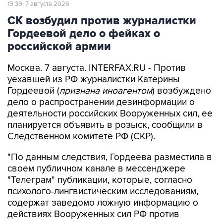
СК возбудил против журналистки
Гордеевой дело о фейках о
российской армии
Москва. 7 августа. INTERFAX.RU - Против
уехавшей из РФ журналистки Катерины
Гордеевой (
признана иноагентом
) возбуждено
дело о распространении дезинформации о
деятельности российских Вооруженных сил, ее
планируется объявить в розыск, сообщили в
Следственном комитете РФ (СКР).
"По данным следствия, Гордеева разместила в
своем публичном канале в мессенджере
"Телеграм" публикации, которые, согласно
психолого-лингвистическим исследованиям,
содержат заведомо ложную информацию о
действиях Вооруженных сил РФ против
мирного населения Украины", - говорится в
сообщении СКР в канале в MAX в пятницу.