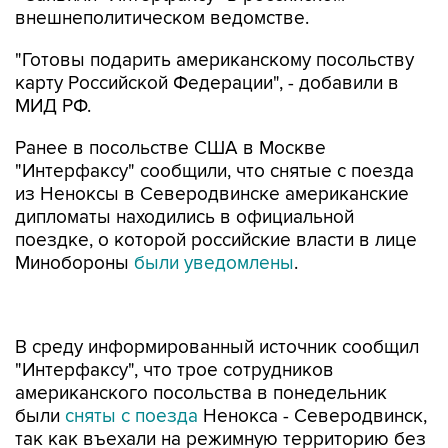
внешнеполитическом ведомстве.
"Готовы подарить американскому посольству
карту Российской Федерации", - добавили в
МИД РФ.
Ранее в посольстве США в Москве
"Интерфаксу" сообщили, что снятые с поезда
из Неноксы в Северодвинске американские
дипломаты находились в официальной
поездке, о которой российские власти в лице
Минобороны
были уведомлены
.
В среду информированный источник сообщил
"Интерфаксу", что трое сотрудников
американского посольства в понедельник
были
сняты с поезда
Ненокса - Северодвинск,
так как въехали на режимную территорию без
разрешения, что является административным
правонарушением. По его данным, это были