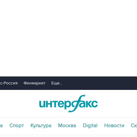
с-Россия
Финмаркет
Еще...
а
Спорт
Культура
Москва
Digital
Новости
С