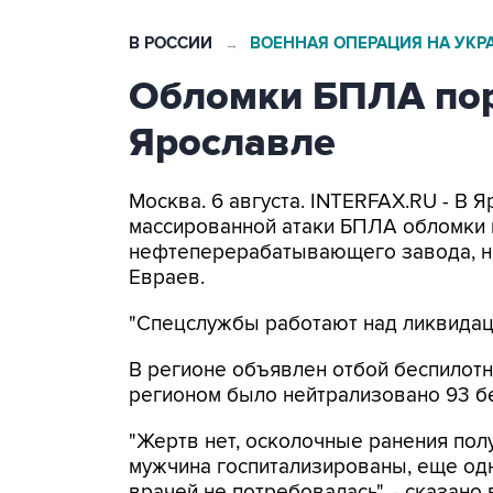
В РОССИИ
ВОЕННАЯ ОПЕРАЦИЯ НА УКР
→
Обломки БПЛА пор
Ярославле
Москва. 6 августа. INTERFAX.RU - В 
массированной атаки БПЛА обломки 
нефтеперерабатывающего завода, н
Евраев.
"Спецслужбы работают над ликвидаци
В регионе объявлен отбой беспилотн
регионом было нейтрализовано 93 б
"Жертв нет, осколочные ранения по
мужчина госпитализированы, еще од
врачей не потребовалась", - сказано