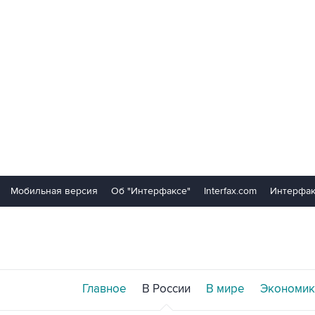
Мобильная версия
Об "Интерфаксе"
Interfax.com
Интерфак
Главное
В России
В мире
Экономик