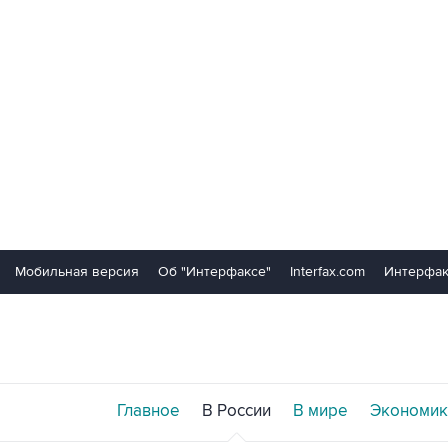
Мобильная версия
Об "Интерфаксе"
Interfax.com
Интерфак
Главное
В России
В мире
Экономик