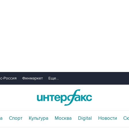
с-Россия
Финмаркет
Еще...
а
Спорт
Культура
Москва
Digital
Новости
С