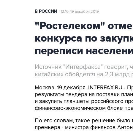
В РОССИИ
12:10, 19 декабря 2019
"Ростелеком" отме
конкурса по закуп
переписи населен
Источник "Интерфакса" говорит, 
китайских обойдется на 2,3 млрд
Москва. 19 декабря. INTERFAX.RU - 
результаты тендера на поставки пла
и закупить планшеты российского пр
финансово-экономическом блоке пра
По его словам, такое решение было 
премьера - министра финансов Антон