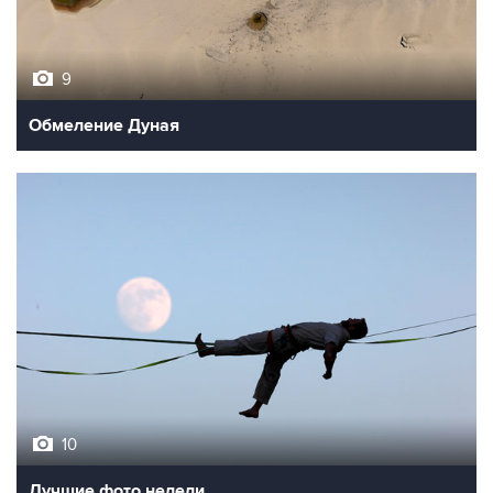
9
Обмеление Дуная
10
Лучшие фото недели