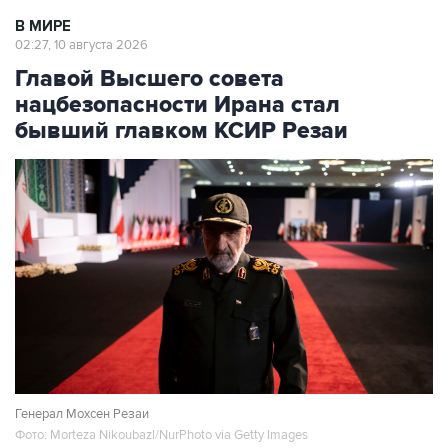
В МИРЕ
02:27, 10 августа 2026
Главой Высшего совета
нацбезопасности Ирана стал
бывший главком КСИР Резаи
Генерал Мохсен Резаи
Фото: Morteza Nikoubazl/NurPhoto via Getty Images