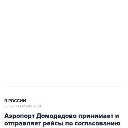
Число жертв атаки БПЛА на Белгород выросло
до пяти
Беспилотные технологии и ИИ на службе у
электросетевых объектов и агрокомплексов
Социальная реклама, АНО «Национальные приоритеты».
ИНН 7725383515 Erid: F7NfYUJCUneVdwcydK6A
Путин вывел "Шереметьево" из
стратегического списка с целью снять
препятствие для приватизации
В РОССИИ
03:32, 10 августа 2026
Аэропорт Домодедово принимает и
отправляет рейсы по согласованию