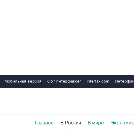
Мобильная версия
Об "Интерфаксе"
Interfax.com
Интерфак
Главное
В России
В мире
Экономик