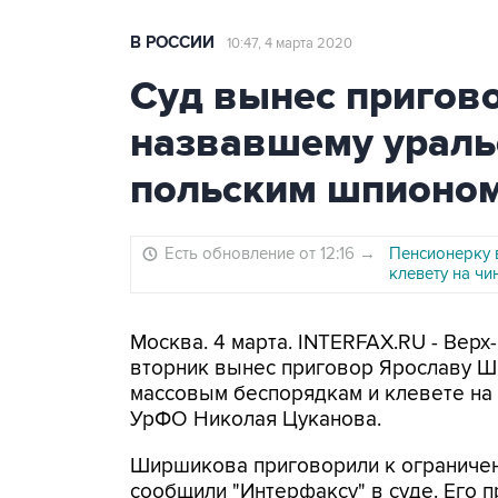
В РОССИИ
10:47, 4 марта 2020
Суд вынес пригов
назвавшему ураль
польским шпионо
Есть обновление от 12:16
→
Пенсионерку 
клевету на чи
Москва. 4 марта. INTERFAX.RU - Верх
вторник вынес приговор Ярославу Ш
массовым беспорядкам и клевете на
УрФО Николая Цуканова.
Ширшикова приговорили к ограничен
сообщили "Интерфаксу" в суде. Его пр