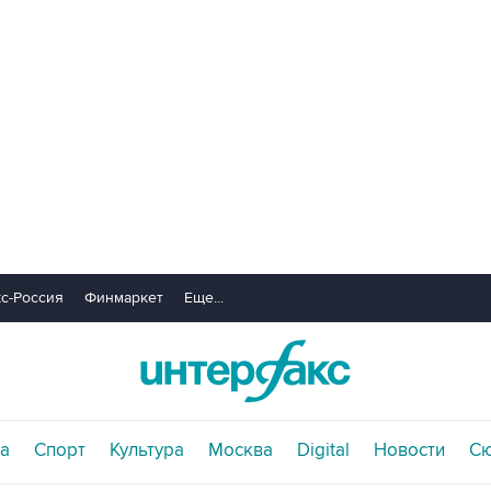
с-Россия
Финмаркет
Еще...
а
Спорт
Культура
Москва
Digital
Новости
С