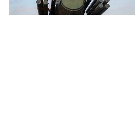
08 августа, 06:42
Промышленное предприятие в Самарской области
подверглось атаке БПЛА
ХРОНИКИ СОБЫТИЙ
❮
❯